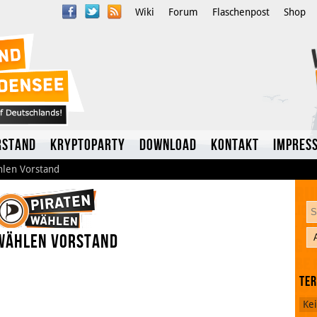
Wiki
Forum
Flaschenpost
Shop
rstand
Kryptoparty
Download
Kontakt
Impres
len Vorstand
 wählen Vorstand
Te
Twitter
Ke