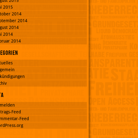
gust 2015
ni 2015
tober 2014
ptember 2014
gust 2014
ni 2014
bruar 2014
tegorien
tuelles
lgemein
kündigungen
chiv
ta
melden
ntrags-Feed
mmentar-Feed
rdPress.org