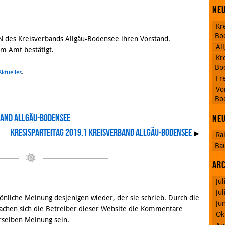
Neu
Kr
Bo
EN des Kreisverbands Allgäu-Bodensee ihren Vorstand.
Al
im Amt bestätigt.
Kr
Bo
Aktuelles
.
Fr
RSS
Vo
Feed
Bo
Facebook
band Allgäu-Bodensee
Ne
Kresisparteitag 2019.1 Kreisverband Allgäu-Bodensee
▶
Ra
Ba
Ar
Ju
Ju
nliche Meinung desjenigen wieder, der sie schrieb. Durch die
Ju
chen sich die Betreiber dieser Website die Kommentare
Ok
rselben Meinung sein.