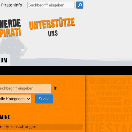
Pirateninfo
Unterstütze
Werde
Pirat!
uns
sum
in
rmine
ine Veranstaltungen