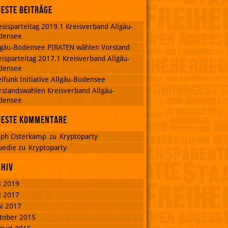
este Beiträge
esisparteitag 2019.1 Kreisverband Allgäu-
densee
lgäu-Bodensee PIRATEN wählen Vorstand
eisparteitag 2017.1 Kreisverband Allgäu-
densee
eifunk Initiative Allgäu-Bodensee
rstandswahlen Kreisverband Allgäu-
densee
ueste Kommentare
lph Osterkamp
zu
Kryptoparty
uedie
zu
Kryptoparty
chiv
li 2019
li 2017
ni 2017
tober 2015