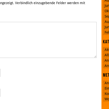
Au
 angezeigt. Verbindlich einzugebende Felder werden mit
Ju
Ok
Se
Au
Ju
Fe
Ka
Ak
Al
An
Ar
Me
An
Ei
Ko
Wo