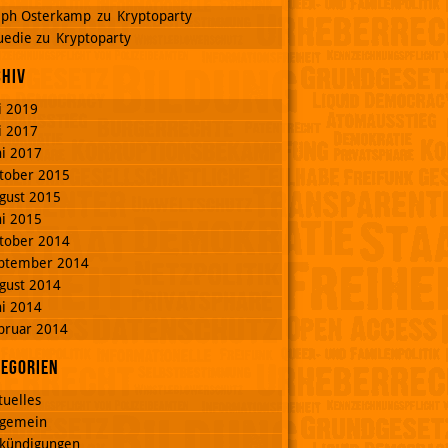
lph Osterkamp
zu
Kryptoparty
uedie
zu
Kryptoparty
chiv
li 2019
li 2017
ni 2017
tober 2015
gust 2015
ni 2015
tober 2014
ptember 2014
gust 2014
ni 2014
bruar 2014
tegorien
tuelles
lgemein
kündigungen