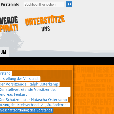
Pirateninfo
Unterstütze
Werde
Pirat!
uns
sum
rstand
orstellung des Vorstands
Der Vorsitzende: Ralph Osterkamp
Der stellvertretende Vorsitzende:
Andreas Fenkart
Der Schatzmeister Natascha Osterkamp
atzung des Kreisverbands Allgäu-Bodensee
Geschäftsordnung des Vorstands