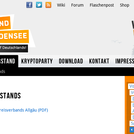
Wiki
Forum
Flaschenpost
Shop
rstand
Kryptoparty
Download
Kontakt
Impres
nds
Vo
V
rstands
reisverbands Allgäu
Twitter
S