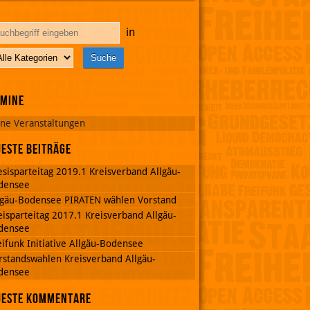
in
rmine
ine Veranstaltungen
este Beiträge
esisparteitag 2019.1 Kreisverband Allgäu-
densee
lgäu-Bodensee PIRATEN wählen Vorstand
eisparteitag 2017.1 Kreisverband Allgäu-
densee
eifunk Initiative Allgäu-Bodensee
rstandswahlen Kreisverband Allgäu-
densee
ueste Kommentare