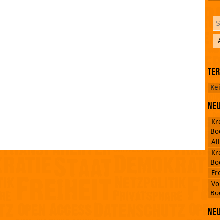
Te
RSS
Ke
Feed
Facebook
Neu
Kr
Bo
Al
Kr
Bo
Fr
Vo
Bo
Ne