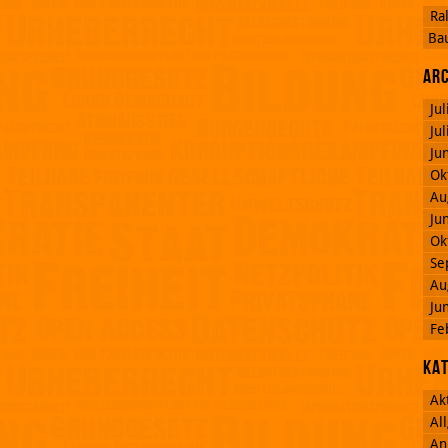
Ra
Ba
Ar
Ju
Ju
Ju
Ok
Au
Ju
Ok
Se
Au
Ju
Fe
Ka
Ak
Al
An