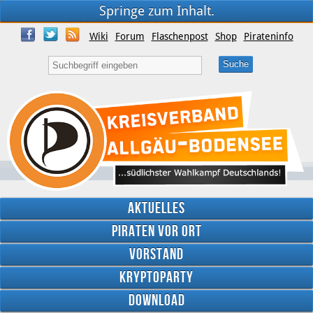
Springe zum Inhalt.
Wiki
Forum
Flaschenpost
Shop
Pirateninfo
Aktuelles
Piraten vor Ort
Vorstand
Kryptoparty
Download
Twitter