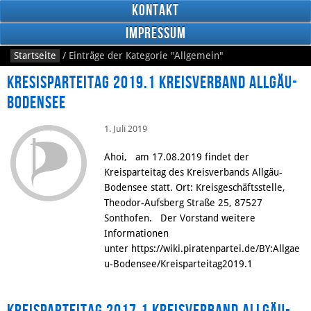
Kontakt
Impressum
Startseite
/
Einträge der Kategorie
"Allgemein"
Kresisparteitag 2019.1 Kreisverband Allgäu-
Bodensee
1. Juli 2019
RSS
Feed
Ahoi, am 17.08.2019 findet der
Facebook
Kreisparteitag des Kreisverbands Allgäu-
Bodensee statt. Ort: Kreisgeschäftsstelle,
Theodor-Aufsberg Straße 25, 87527
Sonthofen. Der Vorstand weitere
Informationen
unter https://wiki.piratenpartei.de/BY:Allgae
u-Bodensee/Kreisparteitag2019.1