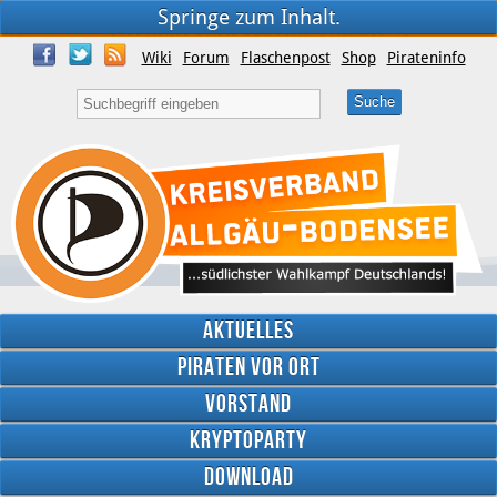
Springe zum Inhalt.
Wiki
Forum
Flaschenpost
Shop
Pirateninfo
Aktuelles
Piraten vor Ort
Vorstand
Kryptoparty
Download
Twitter