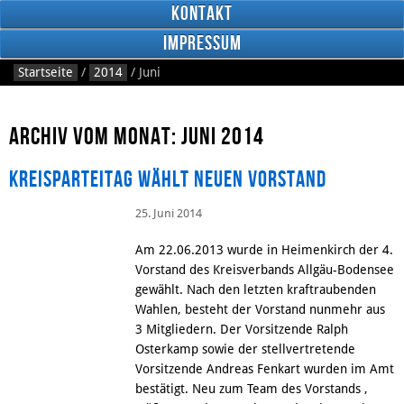
Kontakt
Impressum
Startseite
/
2014
/
Juni
Archiv vom Monat: Juni 2014
Kreisparteitag wählt neuen Vorstand
RSS
Feed
25. Juni 2014
Facebook
Am 22.06.2013 wurde in Heimenkirch der 4.
Vorstand des Kreisverbands Allgäu-Bodensee
gewählt. Nach den letzten kraftraubenden
Wahlen, besteht der Vorstand nunmehr aus
3 Mitgliedern. Der Vorsitzende Ralph
Osterkamp sowie der stellvertretende
Vorsitzende Andreas Fenkart wurden im Amt
bestätigt. Neu zum Team des Vorstands ,