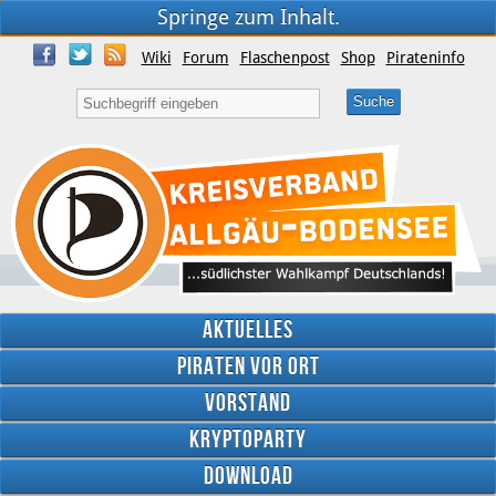
Springe zum Inhalt.
Wiki
Forum
Flaschenpost
Shop
Pirateninfo
Aktuelles
Piraten vor Ort
Vorstand
Kryptoparty
Download
Twitter