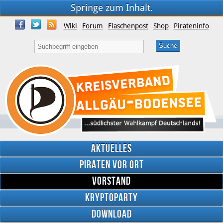
Springe zum Inhalt.
Wiki
Forum
Flaschenpost
Shop
Pirateninfo
Aktuelles
Piraten vor Ort
Vorstand
Kryptoparty
Download
Twitter