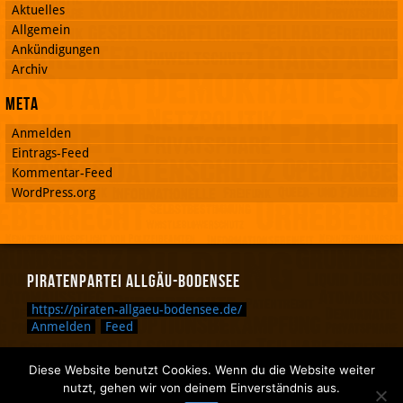
Aktuelles
Allgemein
Ankündigungen
Archiv
Meta
Anmelden
Eintrags-Feed
Kommentar-Feed
WordPress.org
Piratenpartei Allgäu-Bodensee
https://piraten-allgaeu-bodensee.de/
Anmelden
Feed
Diese Website benutzt Cookies. Wenn du die Website weiter
Zurück nach oben.
nutzt, gehen wir von deinem Einverständnis aus.
Zurück zum Anfang des Textes.