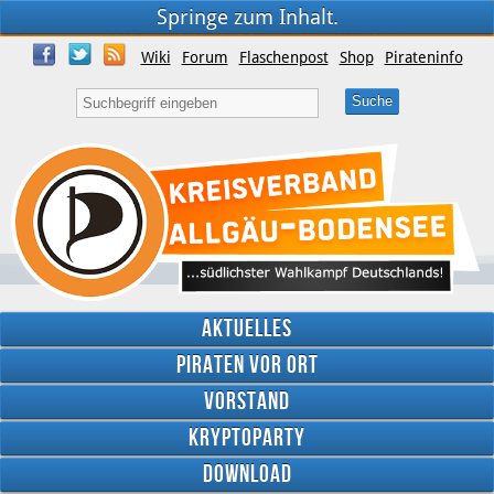
Springe zum Inhalt.
Wiki
Forum
Flaschenpost
Shop
Pirateninfo
Aktuelles
Piraten vor Ort
Vorstand
Kryptoparty
Download
Twitter