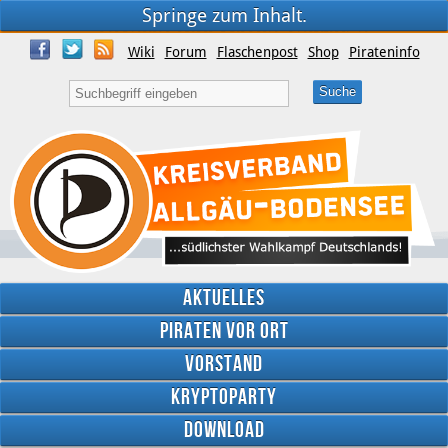
Springe zum Inhalt.
Wiki
Forum
Flaschenpost
Shop
Pirateninfo
Aktuelles
Piraten vor Ort
Vorstand
Kryptoparty
Download
Twitter