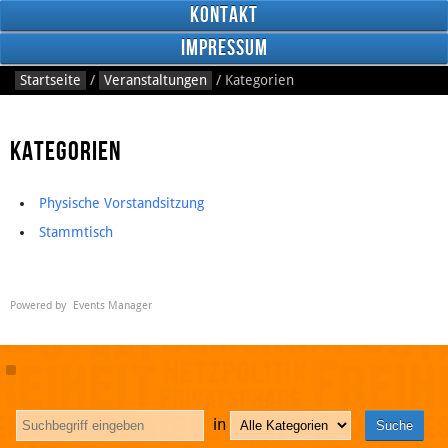
Kontakt
Impressum
Startseite
/
Veranstaltungen
/
Kategorien
Kategorien
Physische Vorstandsitzung
RSS
Feed
Stammtisch
Facebook
Powered by
Events Manager
in