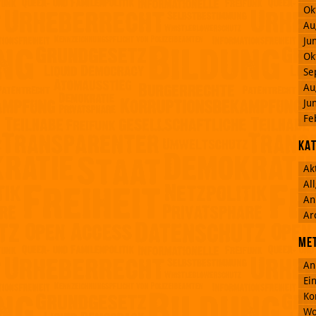
Ok
Au
Ju
Ok
Se
Au
Ju
Fe
Ka
Ak
Al
An
Ar
Me
An
Ei
Ko
Wo