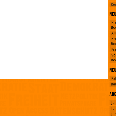
Ke
Neu
Kr
Bo
Al
Kr
Bo
RSS
Fr
Feed
Facebook
Vo
Bo
Ne
Ra
Ba
Ar
Ju
Ju
Ju