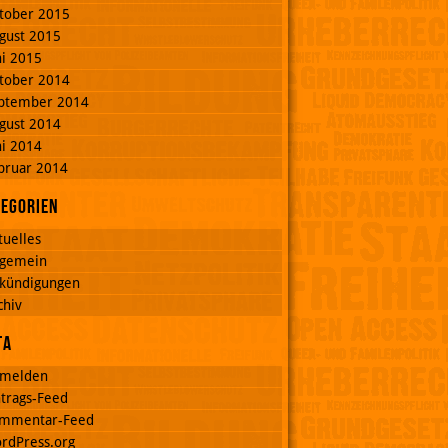
tober 2015
gust 2015
ni 2015
tober 2014
ptember 2014
gust 2014
ni 2014
bruar 2014
tegorien
tuelles
lgemein
kündigungen
chiv
ta
melden
ntrags-Feed
mmentar-Feed
rdPress.org