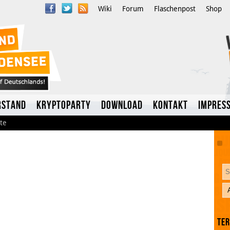
Wiki
Forum
Flaschenpost
Shop
rstand
Kryptoparty
Download
Kontakt
Impres
te
Twitter
Te