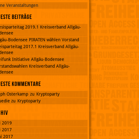
ine Veranstaltungen
este Beiträge
esisparteitag 2019.1 Kreisverband Allgäu-
densee
lgäu-Bodensee PIRATEN wählen Vorstand
eisparteitag 2017.1 Kreisverband Allgäu-
densee
eifunk Initiative Allgäu-Bodensee
rstandswahlen Kreisverband Allgäu-
densee
ueste Kommentare
lph Osterkamp
zu
Kryptoparty
uedie
zu
Kryptoparty
chiv
li 2019
li 2017
ni 2017