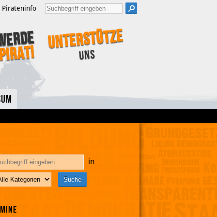
Pirateninfo
Unterstütze
Werde
Pirat!
uns
sum
in
rmine