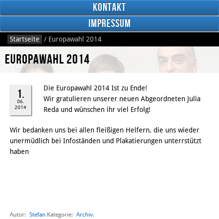
Kontakt
Impressum
Startseite
/
Europawahl 2014
Europawahl 2014
Die Europawahl 2014 Ist zu Ende!
1.
Wir gratulieren unserer neuen Abgeordneten Julia
RSS
06.
2014
Reda und wünschen ihr viel Erfolg!
Feed
Facebook
Wir bedanken uns bei allen fleißigen Helfern, die uns wieder
unermüdlich bei Infoständen und Plakatierungen unterrstützt
haben
Bild: CC BY 3.0 DE
Autor:
Stefan
Archiv
Kategorie:
.