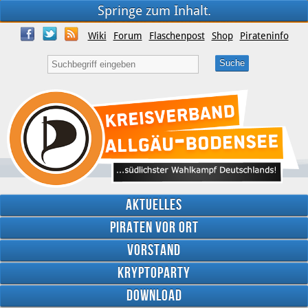
Springe zum Inhalt.
Wiki
Forum
Flaschenpost
Shop
Pirateninfo
Aktuelles
Piraten vor Ort
Vorstand
Kryptoparty
Download
Twitter