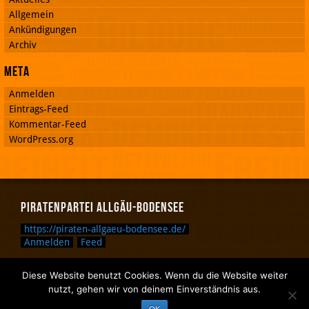
Allgemein
Ankündigungen
Archiv
Meta
Anmelden
Eintrags-Feed
Kommentar-Feed
WordPress.org
Piratenpartei Allgäu-Bodensee
https://piraten-allgaeu-bodensee.de/
Anmelden
Feed
Diese Website benutzt Cookies. Wenn du die Website weiter
Zurück nach oben.
nutzt, gehen wir von deinem Einverständnis aus.
Zurück zum Anfang des Textes.