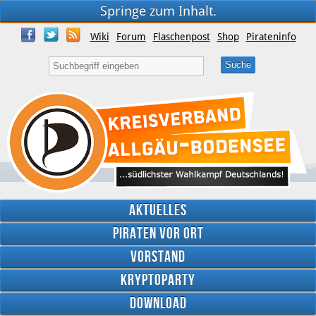
Springe zum Inhalt.
Wiki
Forum
Flaschenpost
Shop
Pirateninfo
Aktuelles
Piraten vor Ort
Vorstand
Kryptoparty
Download
Twitter