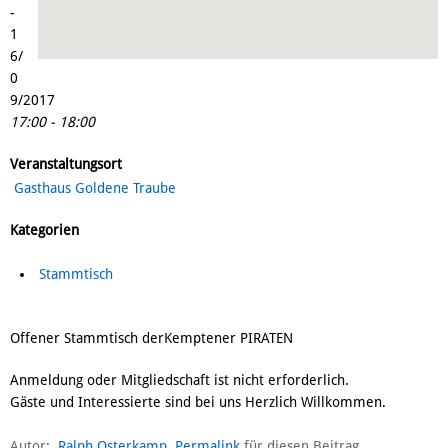
-
1
6/
0
9/2017
17:00 - 18:00
Veranstaltungsort
Gasthaus Goldene Traube
Kategorien
Stammtisch
Offener Stammtisch derKemptener PIRATEN
Anmeldung oder Mitgliedschaft ist nicht erforderlich.
Gäste und Interessierte sind bei uns Herzlich Willkommen.
Autor:
Ralph Osterkamp
Permalink
für diesen Beitrag.