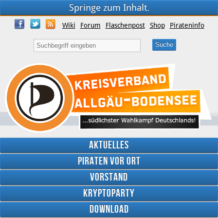
Springe zum Inhalt.
Wiki
Forum
Flaschenpost
Shop
Pirateninfo
Aktuelles
Piraten vor Ort
Vorstand
Kryptoparty
Download
Twitter