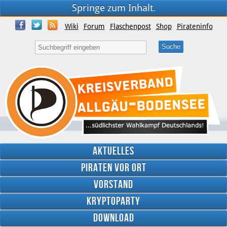
Springe zum Inhalt.
Wiki
Forum
Flaschenpost
Shop
Pirateninfo
Aktuelles
Piraten vor Ort
Vorstand
Kryptoparty
Download
Twitter