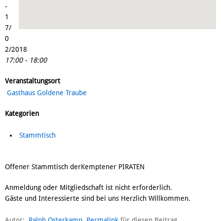
-
1
7/
0
2/2018
17:00 - 18:00
Veranstaltungsort
Gasthaus Goldene Traube
Kategorien
Stammtisch
Offener Stammtisch derKemptener PIRATEN
Anmeldung oder Mitgliedschaft ist nicht erforderlich.
Gäste und Interessierte sind bei uns Herzlich Willkommen.
Autor:
Ralph Osterkamp
Permalink
für diesen Beitrag.