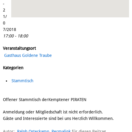
-
2
1/
0
7/2018
17:00 - 18:00
Veranstaltungsort
Gasthaus Goldene Traube
Kategorien
Stammtisch
Offener Stammtisch derKemptener PIRATEN
Anmeldung oder Mitgliedschaft ist nicht erforderlich.
Gäste und Interessierte sind bei uns Herzlich Willkommen.
Autor:
Ralph Osterkamp
Permalink
für diesen Beitrag.