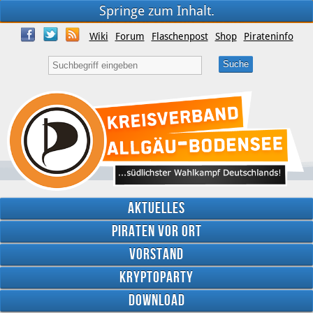
Springe zum Inhalt.
Wiki
Forum
Flaschenpost
Shop
Pirateninfo
Aktuelles
Piraten vor Ort
Vorstand
Kryptoparty
Download
Twitter