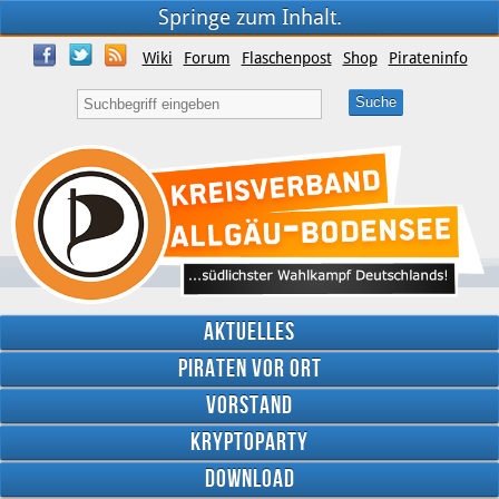
Springe zum Inhalt.
Wiki
Forum
Flaschenpost
Shop
Pirateninfo
Aktuelles
Piraten vor Ort
Vorstand
Kryptoparty
Download
Twitter