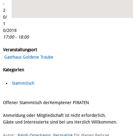
-
2
0/
1
0/2018
17:00 - 18:00
Veranstaltungsort
Gasthaus Goldene Traube
Kategorien
Stammtisch
Offener Stammtisch derKemptener PIRATEN
Anmeldung oder Mitgliedschaft ist nicht erforderlich.
Gäste und Interessierte sind bei uns Herzlich Willkommen.
Autor:
Ralph Osterkamp
Permalink
für diesen Beitrag.