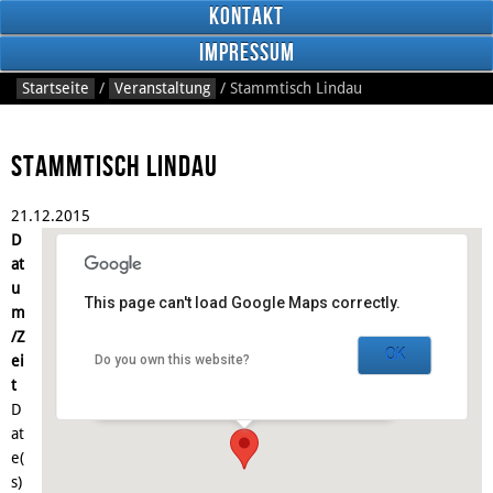
Kontakt
Impressum
Startseite
/
Veranstaltung
/
Stammtisch Lindau
Stammtisch Lindau
21.
12.
2015
RSS
D
Feed
Facebook
at
u
This page can't load Google Maps correctly.
m
Der Grieche -
Kolpingbildungsstätte
/Z
OK
ei
Do you own this website?
Langenweg 24 - Lindau
t
Veranstaltungen
D
at
e(
s)