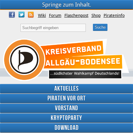
Springe zum Inhalt.
Wiki
Forum
Flaschenpost
Shop
Pirateninfo
Aktuelles
Piraten vor Ort
Vorstand
Kryptoparty
Download
Twitter