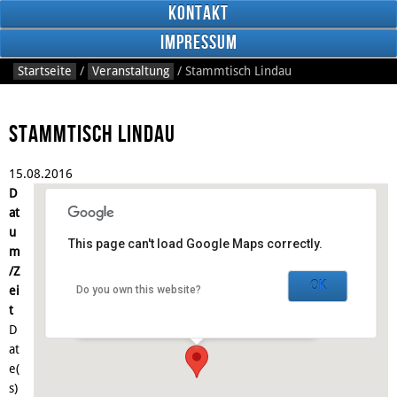
Kontakt
Impressum
Startseite
/
Veranstaltung
/
Stammtisch Lindau
Stammtisch Lindau
15.
08.
2016
RSS
D
Feed
Facebook
at
u
This page can't load Google Maps correctly.
m
Der Grieche -
Kolpingbildungsstätte
/Z
OK
ei
Do you own this website?
Langenweg 24 - Lindau
t
Veranstaltungen
D
at
e(
s)