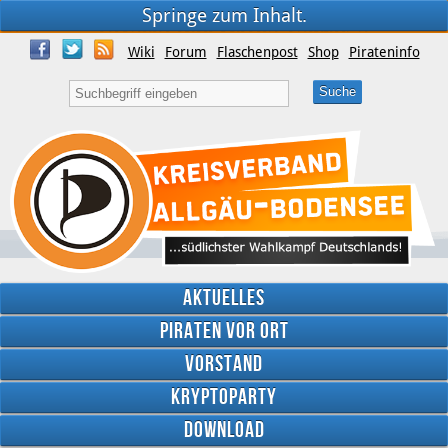
Springe zum Inhalt.
Wiki
Forum
Flaschenpost
Shop
Pirateninfo
Aktuelles
Piraten vor Ort
Vorstand
Kryptoparty
Download
Twitter