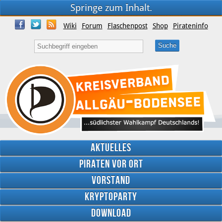
Springe zum Inhalt.
Wiki
Forum
Flaschenpost
Shop
Pirateninfo
Aktuelles
Piraten vor Ort
Vorstand
Kryptoparty
Download
Twitter