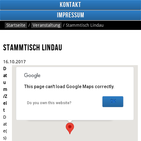
Kontakt
Impressum
Startseite
/
Veranstaltung
/
Stammtisch Lindau
Stammtisch Lindau
16.
10.
2017
RSS
D
Feed
Facebook
at
u
This page can't load Google Maps correctly.
m
Der Grieche -
Kolpingbildungsstätte
/Z
OK
ei
Do you own this website?
Langenweg 24 - Lindau
t
Veranstaltungen
D
at
e(
s)