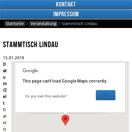
Kontakt
Impressum
Startseite
/
Veranstaltung
/
Stammtisch Lindau
Stammtisch Lindau
15.
01.
2018
RSS
D
Feed
Facebook
at
u
This page can't load Google Maps correctly.
m
Der Grieche -
Kolpingbildungsstätte
/Z
OK
ei
Do you own this website?
Langenweg 24 - Lindau
t
Veranstaltungen
D
at
e(
s)