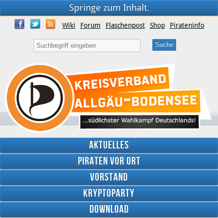
Springe zum Inhalt.
Wiki
Forum
Flaschenpost
Shop
Pirateninfo
Aktuelles
Piraten vor Ort
Vorstand
Kryptoparty
Download
Twitter