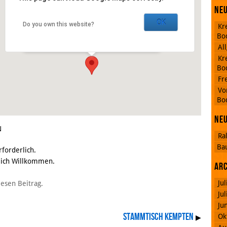
Der Grieche -
Neu
Kolpingbildungsstätte
OK
Do you own this website?
Kr
Langenweg 24 - Lindau
Bo
Veranstaltungen
Al
Kr
Bo
Fr
RSS
Vo
Feed
Bo
Facebook
Ne
N
Ra
Ba
rforderlich.
zlich Willkommen.
Ar
Ju
iesen Beitrag.
Ju
Ju
Stammtisch Kempten
Ok
▶