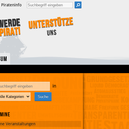
Pirateninfo
Unterstütze
Werde
Pirat!
uns
sum
in
rmine
ine Veranstaltungen