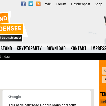
Wiki
Forum
Flaschenpost
Shop
rstand
Kryptoparty
Download
Kontakt
Impres
Lindau
Te
Twitter
Ke
This page can't load Google Maps correctly.