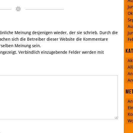
Au
Ju
Ok
Se
Au
nliche Meinung desjenigen wieder, der sie schrieb. Durch die
Ju
chen sich die Betreiber dieser Website die Kommentare
Fe
rselben Meinung sein.
Ka
 angezeigt. Verbindlich einzugebende Felder werden mit
Ak
Al
An
Ar
Me
An
Ei
Ko
Wo