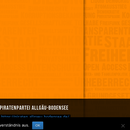
Piratenpartei Allgäu-Bodensee
https://piraten-allgaeu-bodensee.de/
Anmelden
Feed
verständnis aus.
OK