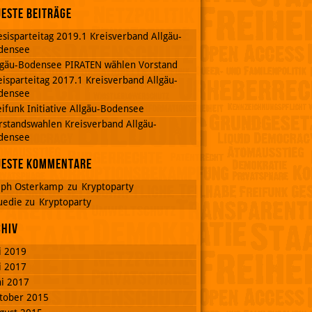
este Beiträge
esisparteitag 2019.1 Kreisverband Allgäu-
densee
lgäu-Bodensee PIRATEN wählen Vorstand
eisparteitag 2017.1 Kreisverband Allgäu-
densee
eifunk Initiative Allgäu-Bodensee
rstandswahlen Kreisverband Allgäu-
densee
ueste Kommentare
lph Osterkamp
zu
Kryptoparty
uedie
zu
Kryptoparty
chiv
li 2019
li 2017
ni 2017
tober 2015