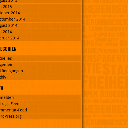
gust 2015
ni 2015
tober 2014
ptember 2014
gust 2014
ni 2014
bruar 2014
tegorien
tuelles
lgemein
kündigungen
chiv
ta
melden
ntrags-Feed
mmentar-Feed
rdPress.org