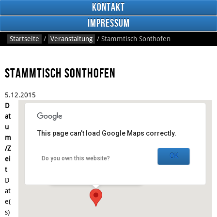
Kontakt
Impressum
Startseite
/
Veranstaltung
/
Stammtisch Sonthofen
Stammtisch Sonthofen
5.
12.
2015
RSS
D
Feed
Facebook
at
u
This page can't load Google Maps correctly.
m
Gasthaus Anno 1898
/Z
OK
ei
Do you own this website?
Schnitzerstraße 3 - Sonthofen
t
Veranstaltungen
D
at
e(
s)