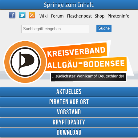
Springe zum Inhalt.
Wiki
Forum
Flaschenpost
Shop
Pirateninfo
Aktuelles
Piraten vor Ort
Vorstand
Kryptoparty
Download
Twitter