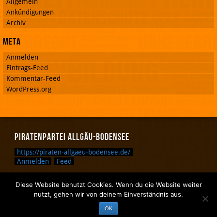
Allgemein
Ankündigungen
Archiv
Meta
Anmelden
Eintrags-Feed
Kommentar-Feed
WordPress.org
Piratenpartei Allgäu-Bodensee
https://piraten-allgaeu-bodensee.de/
Anmelden
Feed
Diese Website benutzt Cookies. Wenn du die Website weiter
Zurück nach oben.
nutzt, gehen wir von deinem Einverständnis aus.
Zurück zum Anfang des Textes.
OK
Zurück zur Sucheingabe.