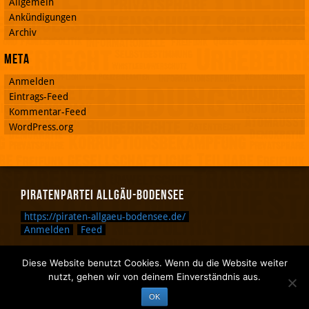
Allgemein
Ankündigungen
Archiv
Meta
Anmelden
Eintrags-Feed
Kommentar-Feed
WordPress.org
Piratenpartei Allgäu-Bodensee
https://piraten-allgaeu-bodensee.de/
Anmelden
Feed
Diese Website benutzt Cookies. Wenn du die Website weiter
Zurück nach oben.
nutzt, gehen wir von deinem Einverständnis aus.
Zurück zum Anfang des Textes.
OK
Zurück zur Sucheingabe.