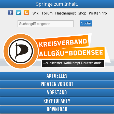
Springe zum Inhalt.
Wiki
Forum
Flaschenpost
Shop
Pirateninfo
Aktuelles
Piraten vor Ort
Vorstand
Kryptoparty
Download
Twitter