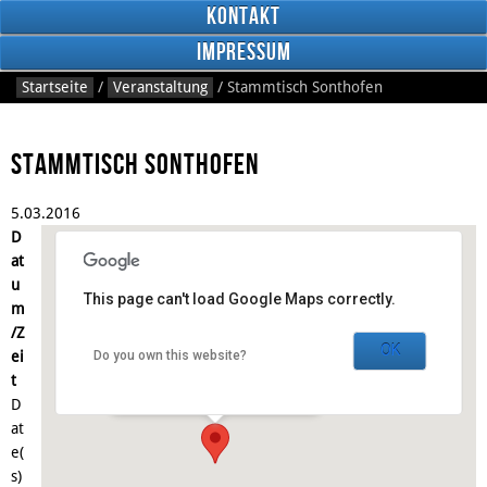
Kontakt
Impressum
Startseite
/
Veranstaltung
/
Stammtisch Sonthofen
Stammtisch Sonthofen
5.
03.
2016
RSS
D
Feed
Facebook
at
u
This page can't load Google Maps correctly.
m
Gasthaus Anno 1898
/Z
OK
ei
Do you own this website?
Schnitzerstraße 3 - Sonthofen
t
Veranstaltungen
D
at
e(
s)