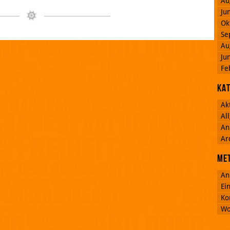
Au
Ju
Ok
Se
Au
Ju
Fe
Ka
Ak
Al
An
Ar
Me
An
Ei
Ko
Wo