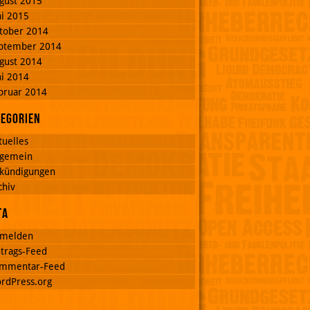
gust 2015
ni 2015
tober 2014
ptember 2014
gust 2014
ni 2014
bruar 2014
tegorien
tuelles
lgemein
kündigungen
chiv
ta
melden
ntrags-Feed
mmentar-Feed
rdPress.org