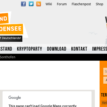
Wiki
Forum
Flaschenpost
Shop
rstand
Kryptoparty
Download
Kontakt
Impres
Sonthofen
Te
Twitter
Ke
This page can't load Google Maps correctly.