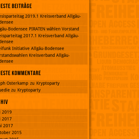
este Beiträge
esisparteitag 2019.1 Kreisverband Allgäu-
densee
lgäu-Bodensee PIRATEN wählen Vorstand
eisparteitag 2017.1 Kreisverband Allgäu-
densee
eifunk Initiative Allgäu-Bodensee
rstandswahlen Kreisverband Allgäu-
densee
ueste Kommentare
lph Osterkamp
zu
Kryptoparty
uedie
zu
Kryptoparty
chiv
li 2019
li 2017
ni 2017
tober 2015