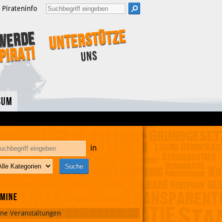
Pirateninfo
Unterstütze
Werde
Pirat!
uns
sum
in
rmine
ine Veranstaltungen