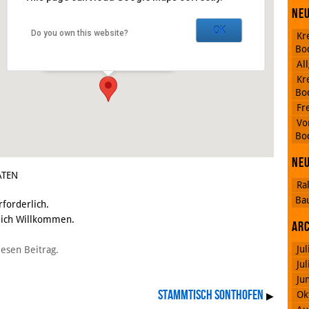
Gasthaus Anno 1898
Neu
OK
Do you own this website?
Kr
Schnitzerstraße 3 - Sonthofen
Bo
Veranstaltungen
Al
Kr
Bo
Fr
RSS
Vo
Feed
Bo
Facebook
Ne
ATEN
Ra
Ba
rforderlich.
zlich Willkommen.
Ar
Ju
iesen Beitrag.
Ju
Ju
Stammtisch Sonthofen
Ok
▶