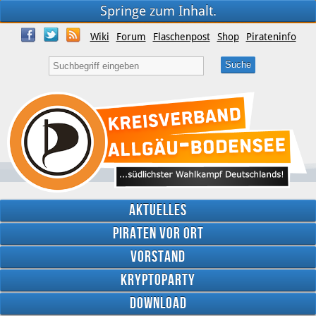
Springe zum Inhalt.
Wiki
Forum
Flaschenpost
Shop
Pirateninfo
Aktuelles
Piraten vor Ort
Vorstand
Kryptoparty
Download
Twitter