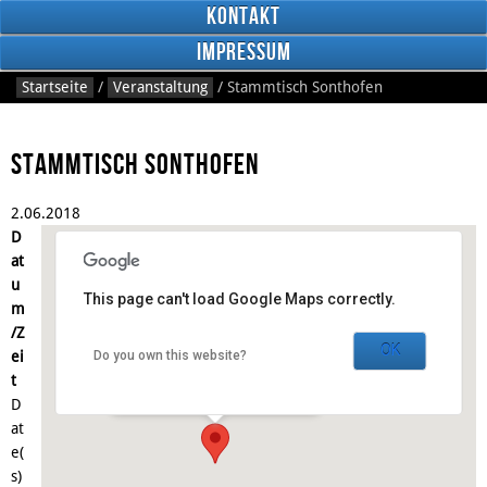
Kontakt
Impressum
Startseite
/
Veranstaltung
/
Stammtisch Sonthofen
Stammtisch Sonthofen
2.
06.
2018
RSS
D
Feed
Facebook
at
u
This page can't load Google Maps correctly.
m
Gasthaus Anno 1898
/Z
OK
ei
Do you own this website?
Schnitzerstraße 3 - Sonthofen
t
Veranstaltungen
D
at
e(
s)