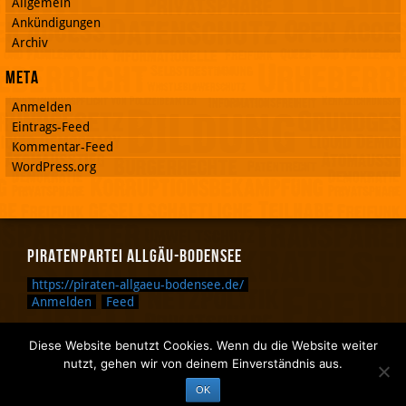
Allgemein
Ankündigungen
Archiv
Meta
Anmelden
Eintrags-Feed
Kommentar-Feed
WordPress.org
Piratenpartei Allgäu-Bodensee
https://piraten-allgaeu-bodensee.de/
Anmelden
Feed
Diese Website benutzt Cookies. Wenn du die Website weiter
Zurück nach oben.
nutzt, gehen wir von deinem Einverständnis aus.
Zurück zum Anfang des Textes.
OK
Zurück zur Sucheingabe.