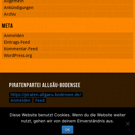
Allgemein
Ankündigungen
Archiv
Meta
Anmelden
Eintrags-Feed
Kommentar-Feed
WordPress.org
Piratenpartei Allgäu-Bodensee
https://piraten-allgaeu-bodensee.de/
Anmelden
Feed
Diese Website benutzt Cookies. Wenn du die Website weiter
Zurück nach oben.
nutzt, gehen wir von deinem Einverständnis aus.
Zurück zum Anfang des Textes.
OK
Zurück zur Sucheingabe.