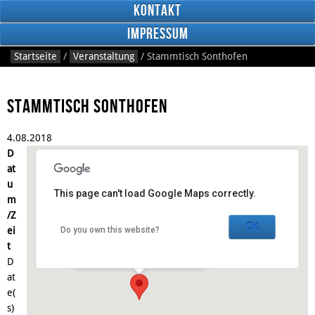
Kontakt
Impressum
Startseite
/
Veranstaltung
/
Stammtisch Sonthofen
Stammtisch Sonthofen
4.
08.
2018
RSS
D
Feed
Facebook
at
u
This page can't load Google Maps correctly.
m
Gasthaus Anno 1898
/Z
OK
ei
Do you own this website?
Schnitzerstraße 3 - Sonthofen
t
Veranstaltungen
D
at
e(
s)