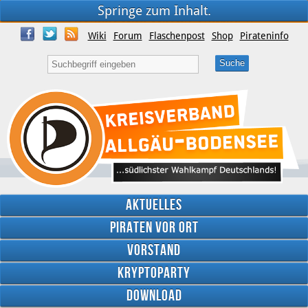
Springe zum Inhalt.
Wiki
Forum
Flaschenpost
Shop
Pirateninfo
Aktuelles
Piraten vor Ort
Vorstand
Kryptoparty
Download
Twitter