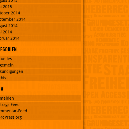
gust 2015
ni 2015
tober 2014
ptember 2014
gust 2014
ni 2014
bruar 2014
tegorien
tuelles
lgemein
kündigungen
chiv
ta
melden
ntrags-Feed
mmentar-Feed
rdPress.org