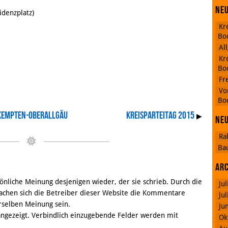
Neu
denzplatz)
Kr
Bo
Al
Kr
Bo
Fr
RSS
Vo
Feed
Bo
Facebook
 Kempten-Oberallgäu
Kreisparteitag 2015
▶
Ne
Ra
Ba
Ar
nliche Meinung desjenigen wieder, der sie schrieb. Durch die
Ju
chen sich die Betreiber dieser Website die Kommentare
Ju
rselben Meinung sein.
Ju
 angezeigt. Verbindlich einzugebende Felder werden mit
Ok