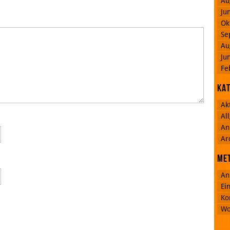
Au
Ju
Ok
Se
Au
Ju
Fe
Ka
Ak
Al
An
Ar
Me
An
Ei
Ko
Wo