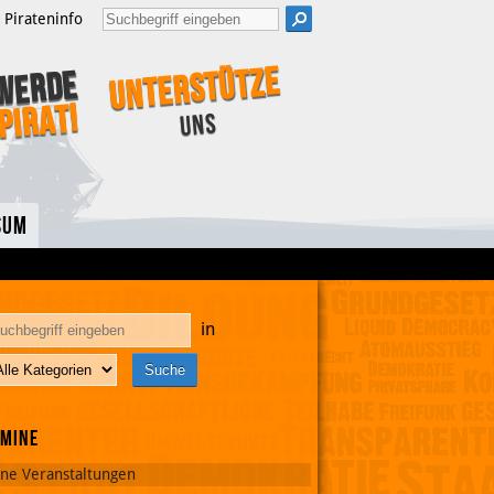
Pirateninfo
Unterstütze
Werde
Pirat!
uns
sum
in
rmine
ine Veranstaltungen