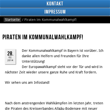
Kontakt
Impressum
Startseite
/
Piraten im Kommunalwahlkampf!
Piraten im Kommunalwahlkampf!
Der Kommunalwahlkampf in Bayern ist vorüber. Ich
RSS
28.
Feed
danke allen Helfern und Freunden für Ihre
02.
Facebook
2014
Unterstützung!
Der Europawahlkampf steht vor der Tür und wird in
nächster Zeit wieder unsere ganze Ruhe und Kraft fordern.
Wir sehen uns am Infostand!
Nach dem anstrengenden Wahlkämpfen im letzten Jahr, treten
die Piraten des Kreisverbandes Allgäu-Bodensee mit neuer