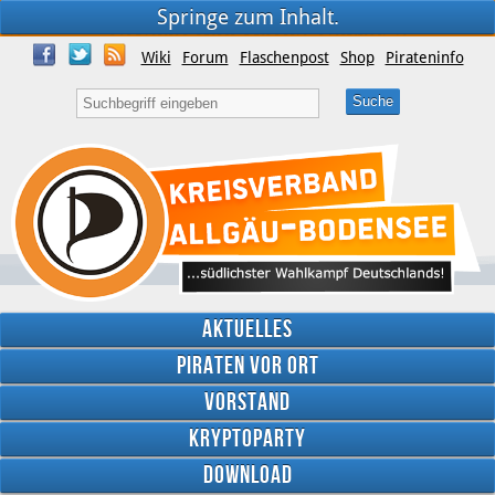
Springe zum Inhalt.
Wiki
Forum
Flaschenpost
Shop
Pirateninfo
Aktuelles
Piraten vor Ort
Vorstand
Kryptoparty
Download
Twitter