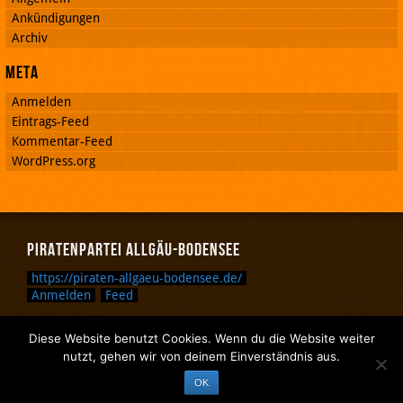
Ankündigungen
Archiv
Meta
Anmelden
Eintrags-Feed
Kommentar-Feed
WordPress.org
Piratenpartei Allgäu-Bodensee
https://piraten-allgaeu-bodensee.de/
Anmelden
Feed
Diese Website benutzt Cookies. Wenn du die Website weiter
Zurück nach oben.
nutzt, gehen wir von deinem Einverständnis aus.
Zurück zum Anfang des Textes.
OK
Zurück zur Sucheingabe.