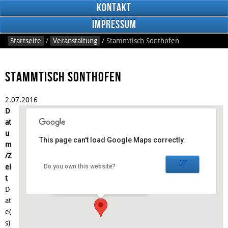
Kontakt
Impressum
Startseite
/
Veranstaltung
/
Stammtisch Sonthofen
Stammtisch Sonthofen
2.
07.
2016
RSS
D
Feed
Facebook
at
u
This page can't load Google Maps correctly.
m
Gasthaus Anno 1898
/Z
OK
ei
Do you own this website?
Schnitzerstraße 3 - Sonthofen
t
Veranstaltungen
D
at
e(
s)