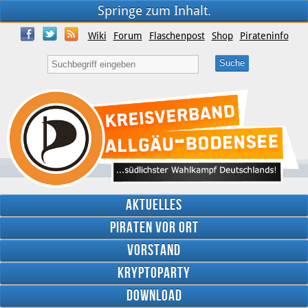
Springe zum Inhalt.
Wiki
Forum
Flaschenpost
Shop
Pirateninfo
Aktuelles
Piraten vor Ort
Vorstand
Kryptoparty
Download
Twitter