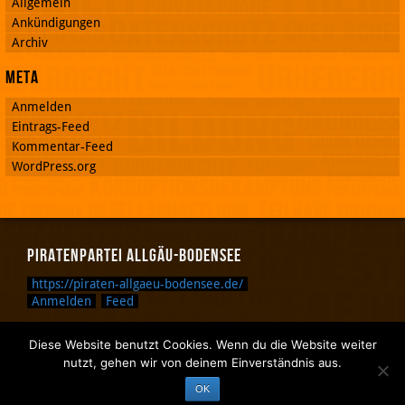
Allgemein
Ankündigungen
Archiv
Meta
Anmelden
Eintrags-Feed
Kommentar-Feed
WordPress.org
Piratenpartei Allgäu-Bodensee
https://piraten-allgaeu-bodensee.de/
Anmelden
Feed
Diese Website benutzt Cookies. Wenn du die Website weiter
Zurück nach oben.
nutzt, gehen wir von deinem Einverständnis aus.
Zurück zum Anfang des Textes.
OK
Zurück zur Sucheingabe.