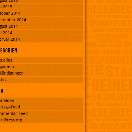
gust 2015
ni 2015
tober 2014
ptember 2014
gust 2014
ni 2014
bruar 2014
tegorien
tuelles
lgemein
kündigungen
chiv
ta
melden
ntrags-Feed
mmentar-Feed
rdPress.org