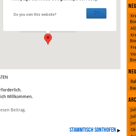
Gasthaus Anno 1898
Neu
OK
Do you own this website?
Kr
Schnitzerstraße 3 - Sonthofen
Bo
Veranstaltungen
Al
Kr
Bo
Fr
RSS
Vo
Feed
Bo
Facebook
Ne
ATEN
Ra
Ba
rforderlich.
zlich Willkommen.
Ar
Ju
iesen Beitrag.
Ju
Ju
Stammtisch Sonthofen
Ok
▶