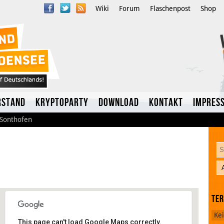
Wiki
Forum
Flaschenpost
Shop
rstand
Kryptoparty
Download
Kontakt
Impres
Sonthofen
Te
Twitter
Ke
This page can't load Google Maps correctly.