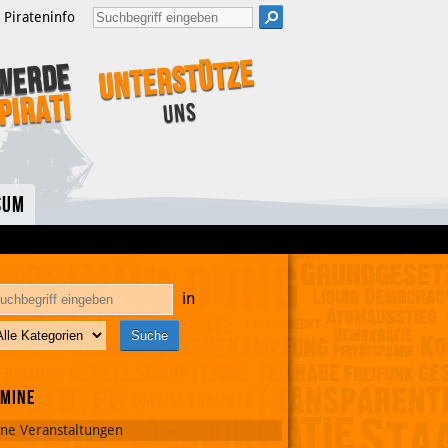
Pirateninfo
Unterstütze
Werde
Pirat!
uns
sum
in
rmine
ine Veranstaltungen