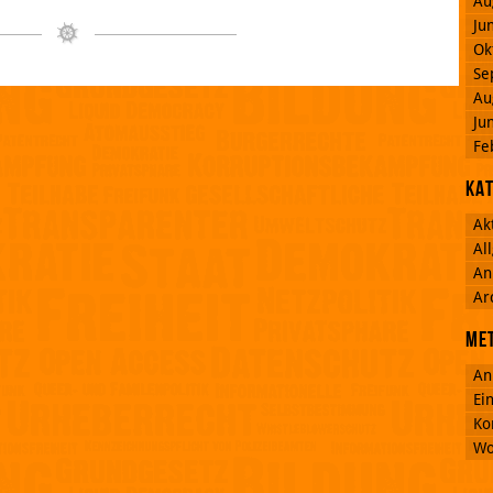
Au
Ju
Ok
Se
Au
Ju
Fe
Ka
Ak
Al
An
Ar
Me
An
Ei
Ko
Wo