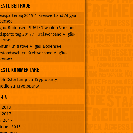
este Beiträge
esisparteitag 2019.1 Kreisverband Allgäu-
densee
lgäu-Bodensee PIRATEN wählen Vorstand
eisparteitag 2017.1 Kreisverband Allgäu-
densee
eifunk Initiative Allgäu-Bodensee
rstandswahlen Kreisverband Allgäu-
densee
ueste Kommentare
lph Osterkamp
zu
Kryptoparty
uedie
zu
Kryptoparty
chiv
li 2019
li 2017
ni 2017
tober 2015