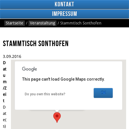
Kontakt
Impressum
Startseite
/
Veranstaltung
/
Stammtisch Sonthofen
Stammtisch Sonthofen
3.
09.
2016
RSS
D
Feed
Facebook
at
u
This page can't load Google Maps correctly.
m
Gasthaus Anno 1898
/Z
OK
ei
Do you own this website?
Schnitzerstraße 3 - Sonthofen
t
Veranstaltungen
D
at
e(
s)