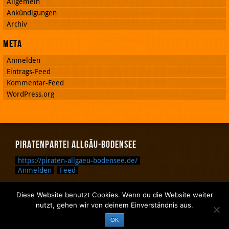
Allgemein
Ankündigungen
Archiv
Meta
Anmelden
Eintrags-Feed
Kommentar-Feed
WordPress.org
Piratenpartei Allgäu-Bodensee
https://piraten-allgaeu-bodensee.de/
Anmelden
Feed
Diese Website benutzt Cookies. Wenn du die Website weiter
Zurück nach oben.
nutzt, gehen wir von deinem Einverständnis aus.
Zurück zum Anfang des Textes.
OK
Zurück zur Sucheingabe.