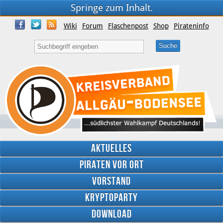
Springe zum Inhalt.
Wiki
Forum
Flaschenpost
Shop
Pirateninfo
Aktuelles
Piraten vor Ort
Vorstand
Kryptoparty
Download
Twitter