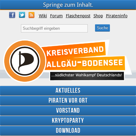
Springe zum Inhalt.
Wiki
Forum
Flaschenpost
Shop
Pirateninfo
Aktuelles
Piraten vor Ort
Vorstand
Kryptoparty
Download
Twitter