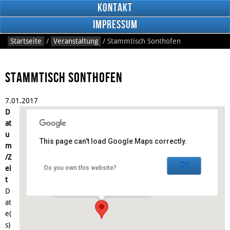
Kontakt
Impressum
Startseite
/
Veranstaltung
/
Stammtisch Sonthofen
Stammtisch Sonthofen
7.
01.
2017
RSS
D
Feed
Facebook
at
u
This page can't load Google Maps correctly.
m
Gasthaus Anno 1898
/Z
OK
ei
Do you own this website?
Schnitzerstraße 3 - Sonthofen
t
Veranstaltungen
D
at
e(
s)