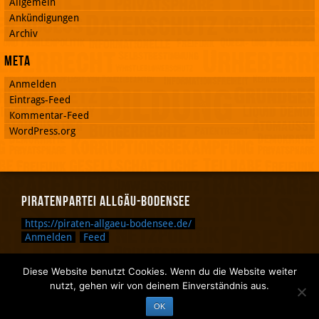
Allgemein
Ankündigungen
Archiv
Meta
Anmelden
Eintrags-Feed
Kommentar-Feed
WordPress.org
Piratenpartei Allgäu-Bodensee
https://piraten-allgaeu-bodensee.de/
Anmelden
Feed
Diese Website benutzt Cookies. Wenn du die Website weiter
Zurück nach oben.
nutzt, gehen wir von deinem Einverständnis aus.
Zurück zum Anfang des Textes.
OK
Zurück zur Sucheingabe.