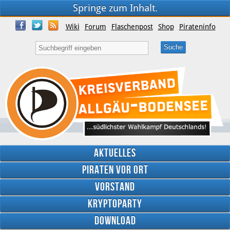
Springe zum Inhalt.
Wiki
Forum
Flaschenpost
Shop
Pirateninfo
Aktuelles
Piraten vor Ort
Vorstand
Kryptoparty
Download
Twitter