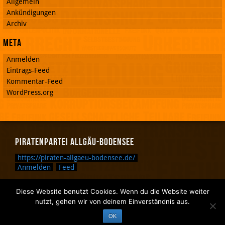
Allgemein
Ankündigungen
Archiv
Meta
Anmelden
Eintrags-Feed
Kommentar-Feed
WordPress.org
Piratenpartei Allgäu-Bodensee
https://piraten-allgaeu-bodensee.de/
Anmelden
Feed
Diese Website benutzt Cookies. Wenn du die Website weiter
Zurück nach oben.
nutzt, gehen wir von deinem Einverständnis aus.
Zurück zum Anfang des Textes.
OK
Zurück zur Sucheingabe.