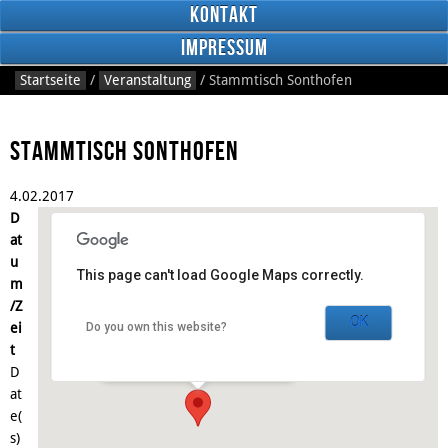
Kontakt
Impressum
Startseite
/
Veranstaltung
/
Stammtisch Sonthofen
Stammtisch Sonthofen
4.
02.
2017
RSS
D
Feed
Facebook
at
u
This page can't load Google Maps correctly.
m
Gasthaus Anno 1898
/Z
OK
ei
Do you own this website?
Schnitzerstraße 3 - Sonthofen
t
Veranstaltungen
D
at
e(
s)